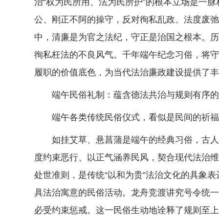
治“权为民所用、法为民所护”的根本立场是一
公、刚正不阿的操守，反对徇私乱政、法度废弛
中，清廉是为官之法纪，守正是治国之根本。历
徇私枉法的不良风气。千年端午纪念习俗，将守
履职的价值底色，为当代法治廉政建设提供了丰
端午民俗礼制：蕴含德法共治与规则有序的
端午各类传统民俗仪式，看似是民间的祈福习
如挂艾草、悬菖蒲是端午的经典习俗，古人以
度约束恶行、以正气涵养民风，契合现代法治维
处世准则，是传统“以和为贵”法治文化的具象
具法治寓意的民俗活动。龙舟竞渡讲究号令统一
必受约束惩戒。这一民俗生动地诠释了规则至上