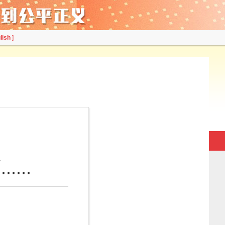
lish
]
...
）