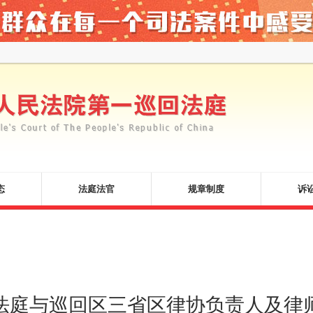
态
法庭法官
规章制度
诉
法庭与巡回区三省区律协负责人及律