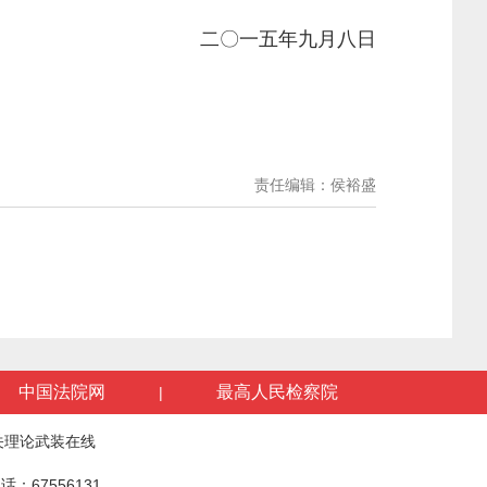
二〇一五年九月八日
责任编辑：侯裕盛
中国法院网
最高人民检察院
|
关理论武装在线
话：67556131