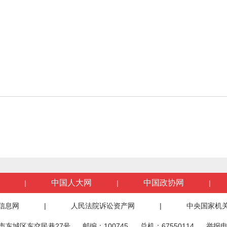
中国人大网
中国政协网
|
|
|
信息网
|
人民法院诉讼资产网
|
中央国家机
市东城区东交民巷27号
邮编：100745
总机：67550114
举报电