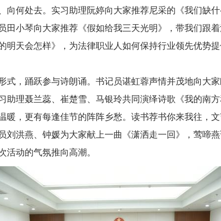
、向何处去。实习助理阮婷向大家推荐尼采的《我们缺什
员田小琴向大家推荐《假如给我三天光明》，带我们跟着
的明天会怎样》，为法律职业人如何保持行业领先优势提
式，踊跃参与诗朗诵。书记员谌虹蓉声情并茂地向大家
习助理聂兰蕊、崔楚雪、马银玲共同演绎诗歌《我的南方
温暖，更有每逢佳节的阵阵乡愁。读书荐书你来我往，文
员刘洪燕、钟媛为大家献上一曲《潇洒走一回》，莺啼燕
次活动的气氛推向高潮。