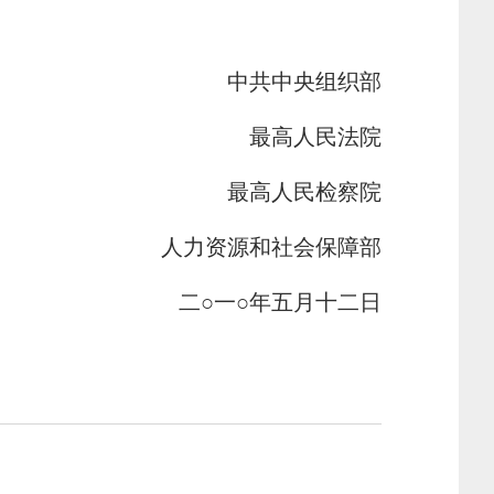
中
共
中
央
组
织
部
最
高
人
民
法
院
最
高
人
民
检
察
院
人力资源和社会保障部
二○一○年五月十二日