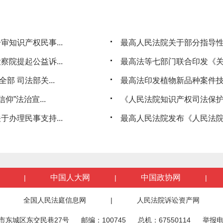
知识产权民事...
最高人民法院关于部分指导
院提起公益诉...
最高法等七部门联合印发《关
部 司法部关...
最高法印发植物新品种案件
”法治宣...
《人民法院知识产权司法保护实
办理民事支持...
最高人民法院发布《人民法院
中国人大网
中国政协网
|
|
|
全国人民法庭信息网
|
人民法院诉讼资产网
市东城区东交民巷27号
邮编：100745
总机：67550114
举报电