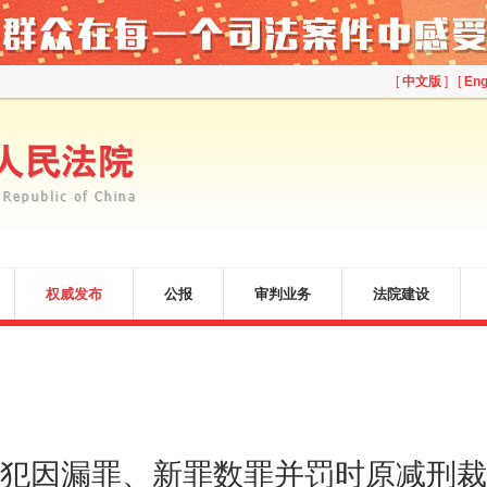
[
中文版
] [
Eng
权威发布
公报
审判业务
法院建设
犯因漏罪、新罪数罪并罚时原减刑裁