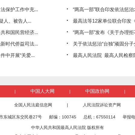
保护工作中充...
“两高一部”联合印发依法惩治
人、被告人...
最高法等12家单位联合印发《
和国民营经济...
“两高一部”发布《关于办理拒
时代侨益司法...
关于依法惩治“台独”顽固分子
开展“关爱...
最高人民法院 最高人民检察院
中国人大网
中国政协网
|
|
|
全国人民法庭信息网
|
人民法院诉讼资产网
市东城区东交民巷27号
邮编：100745
总机：67550114
举报电
中华人民共和国最高人民法院 版权所有