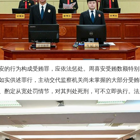
的行为构成受贿罪，应依法惩处。周喜安受贿数额特别
如实供述罪行，主动交代监察机关尚未掌握的大部分受贿
、酌定从宽处罚情节，对其判处死刑，可不立即执行。法