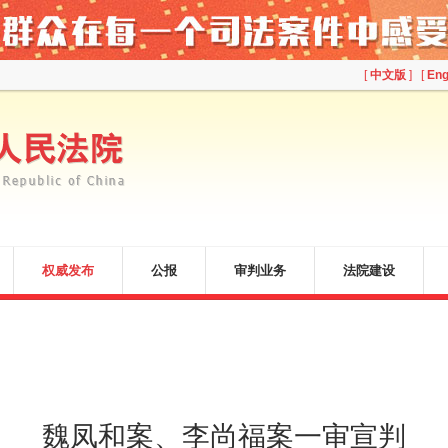
[
中文版
] [
Eng
权威发布
公报
审判业务
法院建设
魏凤和案、李尚福案一审宣判