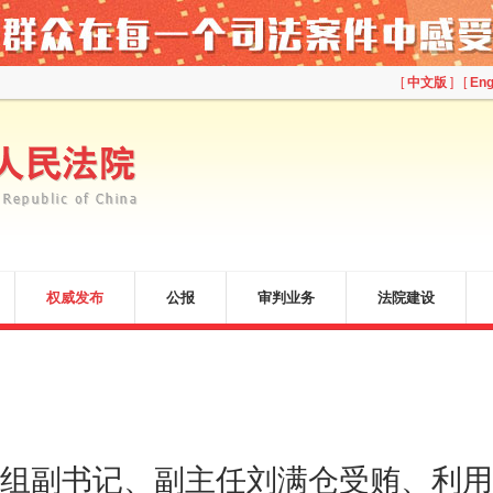
[
中文版
] [
Eng
权威发布
公报
审判业务
法院建设
组副书记、副主任刘满仓受贿、利用