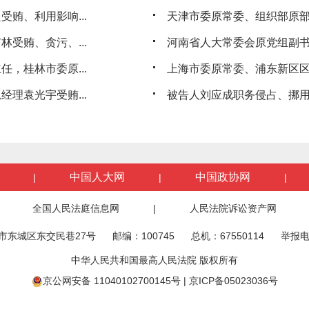
贿、利用影响...
天津市委原常委、组织部原
受贿、贪污、...
河南省人大常委会原党组副书
，桂林市委原...
上海市委原常委、浦东新区
理袁光宇受贿...
被告人刘应成职务侵占、挪用
中国人大网
中国政协网
|
|
|
全国人民法庭信息网
|
人民法院诉讼资产网
市东城区东交民巷27号
邮编：100745
总机：67550114
举报电
中华人民共和国最高人民法院 版权所有
京公网安备 11040102700145号
|
京ICP备05023036号