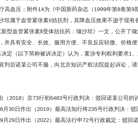
疗高血压；附件14为《中国新药杂志（1999年第8卷第
沙坦属于血管紧张素II拮抗剂，其降血压效果不逊于现有
登的《新型血管紧张素Ⅱ受体拮抗药：缬沙坦》一文，公开了
，并具有安全、长效、服用方便、不良反应轻微、价格便
决定（以下简称被诉决定）认为，案涉专利权利要求1、2相
宣判后诺某公司不服，向北京知识产权法院提起诉讼，请
出（2018）京73行初6483号行政判决：驳回诺某公司
6月30日作出（2019）最高法知行终235号行政判决
9月29日作出（2022）最高法行申72号行政裁定：驳