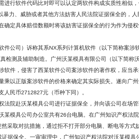
需进行软件代码比对即可以认定两软件构成实质性相似，
以暴力、威胁或者其他方法妨害人民法院证据保全的，人
在确定具体赔偿数额时将该妨害证据保全的行为作为侵权
件公司）诉称其系NX系列计算机软件（以下简称案涉软
仿真检测及辅助制造。广州沃某模具有限公司（以下简称
涉软件，侵害了西某软件公司案涉软件的著作权，应当承
量乘以正版案涉软件的价格来确定其实际损失。遂向广州
人民币2712827元（币种下同）。
法院赴沃某模具公司进行证据保全，并向该公司在场管
沃某模具公司办公室共有26台电脑。在广州知识产权法院
司突然采取对抗措施，通过拒不打开部分电脑、断电等方式
成证据保全。一审审理中，广州知识产权法院对沃某模具