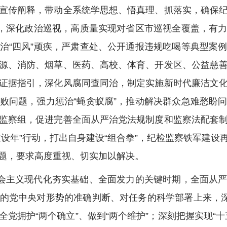
宣传阐释，带动全系统学思想、悟真理、抓落实，确保
督，深化政治巡视，高质量实现对省区市巡视全覆盖，有
治“四风”顽疾，严肃查处、公开通报违规吃喝等典型案
源、消防、烟草、医药、高校、体育、开发区、公益慈
证据指引，深化风腐同查同治，制定实施新时代廉洁文
败问题，强力惩治“蝇贪蚁腐”，推动解决群众急难愁盼
监察组，促进完善全面从严治党法规制度和监察法配套
设年”行动，打出自身建设“组合拳”，纪检监察铁军建
题，要求高度重视、切实加以解决。
会主义现代化夯实基础、全面发力的关键时期，全面从严
的党中央对形势的准确判断、对任务的科学部署上来，深
党拥护“两个确立”、做到“两个维护”；深刻把握实现“