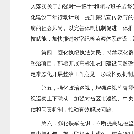
入落实关于加强对“一把手”和领导班子监
化建设三年行动计划，提升廉洁宣传教育的
腐的社会风尚。以完善体制机制促进一体推
技赋能，加快推进数字纪检监察体系建设，
第四，强化执纪执法为民，持续深化群众
整治项目，部署开展高标准农田建设问题整
定常态化开展整治工作意见，形成长效机制
第五，强化政治巡视，增强巡视监督震慑
视巡察上下联动，加强对省区市巡视、中央
估和问责机制，推动有效解决问题。
第六，强化铁军意识，不断提高纪检监察