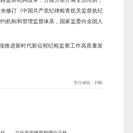
纪检监察机构改革，分级分类开展全员培训，
中央修订《中国共产党纪律检查机关监督执纪
制约机制和管理监督体系，国家监委向全国人
续推进新时代新征程纪检监察工作高质量发
责任编辑：刘帆
任——习近平党建思想理论品格...