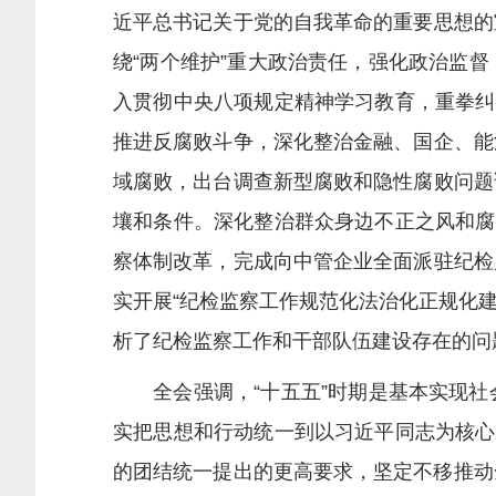
近平总书记关于党的自我革命的重要思想的
绕“两个维护”重大政治责任，强化政治监
入贯彻中央八项规定精神学习教育，重拳纠
推进反腐败斗争，深化整治金融、国企、能
域腐败，出台调查新型腐败和隐性腐败问题
壤和条件。深化整治群众身边不正之风和腐
察体制改革，完成向中管企业全面派驻纪检
实开展“纪检监察工作规范化法治化正规化建
析了纪检监察工作和干部队伍建设存在的问
全会强调，“十五五”时期是基本实现社
实把思想和行动统一到以习近平同志为核心
的团结统一提出的更高要求，坚定不移推动全