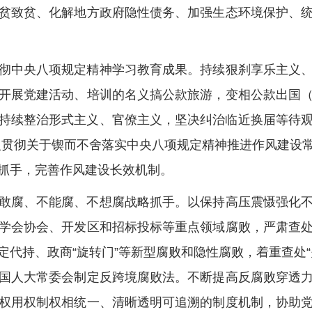
贫致贫、化解地方政府隐性债务、加强生态环境保护、
中央八项规定精神学习教育成果。持续狠刹享乐主义、
开展党建活动、培训的名义搞公款旅游，变相公款出国
持续整治形式主义、官僚主义，坚决纠治临近换届等待观望
入贯彻关于锲而不舍落实中央八项规定精神推进作风建设
抓手，完善作风建设长效机制。
腐、不能腐、不想腐战略抓手。以保持高压震慑强化不
学会协会、开发区和招标投标等重点领域腐败，严肃查
代持、政商“旋转门”等新型腐败和隐性腐败，着重查处
国人大常委会制定反跨境腐败法。不断提高反腐败穿透
权用权制权相统一、清晰透明可追溯的制度机制，协助