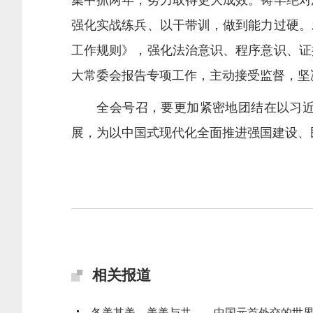
集中抓两年，努力取得更大成效。铸牢绝对
强化实战练兵、以干带训，做到能力过硬。
工作规则》，强化法治意识、程序意识、证
大常委会报告专项工作，主动接受监督，坚
全会号召，要更加紧密地团结在以习近平
展，为以中国式现代化全面推进强国建设、
相关报道
各美其美，美美与共——中国元首外交的世