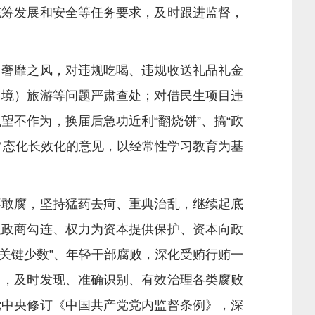
统筹发展和安全等任务要求，及时跟进监督，
奢靡之风，对违规吃喝、违规收送礼品礼金
（境）旅游等问题严肃查处；对借民生项目违
不作为，换届后急功近利“翻烧饼”、搞“政
常态化长效化的意见，以经常性学习教育为基
敢腐，坚持猛药去疴、重典治乱，继续起底
处政商勾连、权力为资本提供保护、资本向政
“关键少数”、年轻干部腐败，深化受贿行贿一
力，及时发现、准确识别、有效治理各类腐败
党中央修订《中国共产党党内监督条例》，深