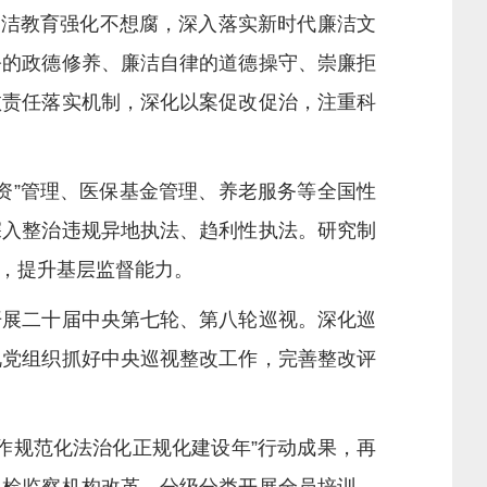
廉洁教育强化不想腐，深入落实新时代廉洁文
公的政德修养、廉洁自律的道德操守、崇廉拒
败责任落实机制，深化以案促改促治，注重科
”管理、医保基金管理、养老服务等全国性
深入整治违规异地执法、趋利性执法。研究制
，提升基层监督能力。
展二十届中央第七轮、第八轮巡视。深化巡
视党组织抓好中央巡视整改工作，完善整改评
规范化法治化正规化建设年”行动成果，再