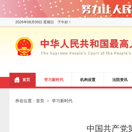
2026年08月09日 星期日 下午好！
首页
学习新时代
机构设置
法院资讯
所在位置：
首页
学习新时代
>
中国共产党