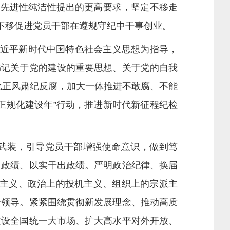
的先进性纯洁性提出的更高要求，坚定不移走
不移促进党员干部在遵规守纪中干事创业。
习近平新时代中国特色社会主义思想为指导，
书记关于党的建设的重要思想、关于党的自我
深化正风肃纪反腐，加大一体推进不敢腐、不能
正规化建设年”行动，推进新时代新征程纪检
武装，引导党员干部增强使命意识，做到笃
出政绩、以实干出政绩。严明政治纪律、换届
由主义、政治上的投机主义、组织上的宗派主
一领导。紧紧围绕贯彻新发展理念、推动高质
建设全国统一大市场、扩大高水平对外开放、