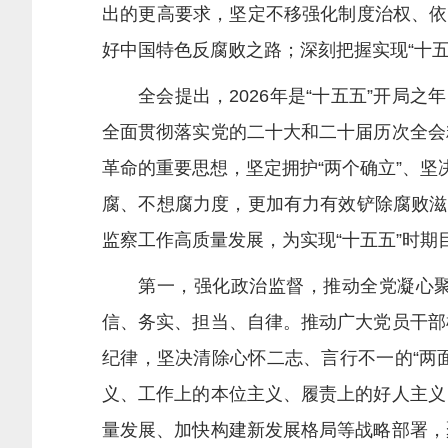
出的更高要求，坚定不移强化制度治权、依
好中国特色反腐败之路；深刻把握实现“十
全会提出，2026年是“十五五”开局之
全面贯彻落实党的二十大和二十届历次全会
革命的重要思想，坚定拥护“两个确立”、坚
腐、不想腐力度，更加有力有效铲除腐败滋
监察工作高质量发展，为实现“十五五”时期
第一，强化政治监督，推动全党凝心聚力
信、务实、担当、自律。推动广大党员干部
纪律，坚决清除心怀二志、言行不一的“两
义、工作上的本位主义、履责上的好人主义
量发展、加快构建新发展格局等战略部署，