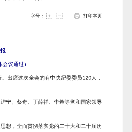
字号：
打印本页
公报
体会议通过）
行。出席这次全会的有中央纪委委员120人，
沪宁、蔡奇、丁薛祥、李希等党和国家领导
思想，全面贯彻落实党的二十大和二十届历