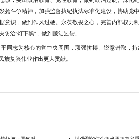
忠诚，突出政治教育、党性教育，做到政治过硬。深化
发扬斗争精神，加强监督执纪执法标准化建设，协助党
据意识，做到作风过硬。永葆敬畏之心，完善内部权力
决防治“灯下黑”，做到廉洁过硬。
同志为核心的党中央周围，顽强拼搏、锐意进取，持
民族复兴伟业作出更大贡献。
界情怀与大国气派
以强烈的使命担当勇担复兴重