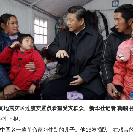
甸地震灾区过渡安置点看望受灾群众。新华社记者 鞠鹏 
中扎下根。
中国老一辈革命家习仲勋的儿子。他15岁插队，在艰苦