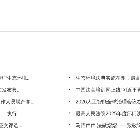
生态环境...
生态环境法典实施在即，最
布典...
中国法官培训网上线“习近平党
人员脱产参...
2026人工智能全球治理会议
执行...
最高人民法院2025年度部门
文评选...
马蹄声声 法徽熠熠——致敬“马