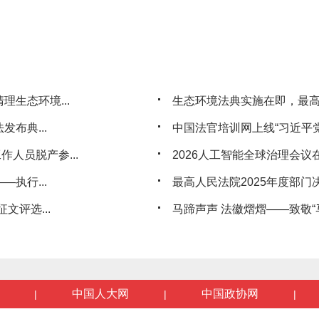
生态环境...
生态环境法典实施在即，最
布典...
中国法官培训网上线“习近平党
人员脱产参...
2026人工智能全球治理会议
执行...
最高人民法院2025年度部门
文评选...
马蹄声声 法徽熠熠——致敬“马
中国人大网
中国政协网
|
|
|