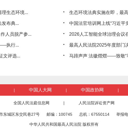
生态环境...
生态环境法典实施在即，最
布典...
中国法官培训网上线“习近平党
人员脱产参...
2026人工智能全球治理会议
执行...
最高人民法院2025年度部门
文评选...
马蹄声声 法徽熠熠——致敬“马
中国人大网
中国政协网
|
|
|
全国人民法庭信息网
|
人民法院诉讼资产网
市东城区东交民巷27号
邮编：100745
总机：67550114
举报电
中华人民共和国最高人民法院 版权所有