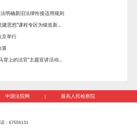
高法明确新旧法律衔接适用规则
建思想”课程专区为锻造新...
在京举行
决算
背上的法官”主题宣讲活动...
中国法院网
最高人民检察院
|
话：67556131