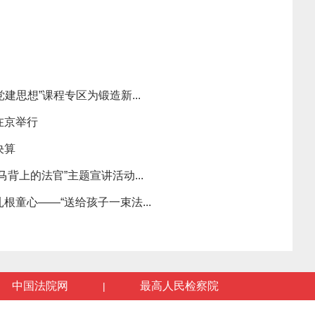
建思想”课程专区为锻造新...
在京举行
决算
背上的法官”主题宣讲活动...
根童心——“送给孩子一束法...
中国法院网
最高人民检察院
|