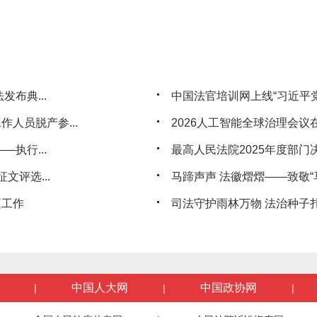
布典...
中国法官培训网上线“习近平党
人员脱产参...
2026人工智能全球治理会议
执行...
最高人民法院2025年度部门
文评选...
马蹄声声 法徽熠熠——致敬“马
庭工作
司法守护雨林万物 法治种子扎
中国人大网
中国政协网
|
|
|