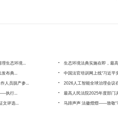
生态环境...
生态环境法典实施在即，最
布典...
中国法官培训网上线“习近平党
人员脱产参...
2026人工智能全球治理会议
执行...
最高人民法院2025年度部门
文评选...
马蹄声声 法徽熠熠——致敬“马