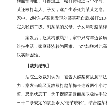
梅面部肿胀、耳部流血，殴打持续近两个小时。
某还殴打老人、子女，遂产生杀死刘某某之念。
家中。2时许,赵某梅发现刘某某死亡后,拨打1
定为轻伤二级。刘某某的父母、子女均对赵某梅
案发后，赵某梅被羁押，家中只有年迈多病的
维持生活，家庭经济较为困难。当地妇联对此高
决实际困难。
【裁判结果】
法院生效裁判认为，被告人赵某梅故意非法剥
力，案发当晚又无故殴打赵某梅长达近两个小时
愤、恐惧状态下，为了摆脱家暴而采取极端手段
三十二条规定的故意杀人“情节较轻”。结合赵