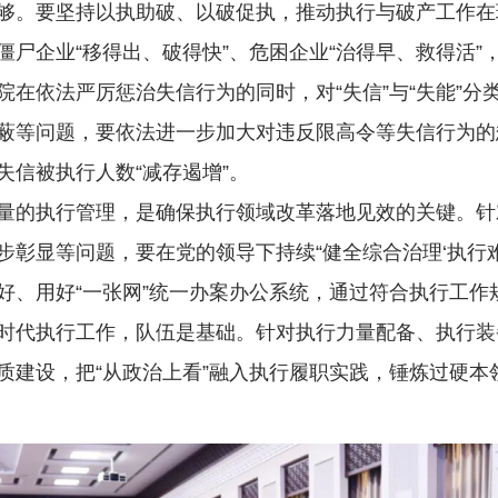
够。要坚持以执助破、以破促执，推动执行与破产工作在
尸企业“移得出、破得快”、危困企业“治得早、救得活”
依法严厉惩治失信行为的同时，对“失信”与“失能”分
蔽等问题，要依法进一步加大对违反限高令等失信行为的
信被执行人数“减存遏增”。
的执行管理，是确保执行领域改革落地见效的关键。针
彰显等问题，要在党的领导下持续“健全综合治理‘执行难
好、用好“一张网”统一办案办公系统，通过符合执行工作
代执行工作，队伍是基础。针对执行力量配备、执行装
质建设，把“从政治上看”融入执行履职实践，锤炼过硬本