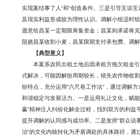
实现案结事了人“和”创造条件。三是引导互谅
及现实利益形成较为理性认识。调解小组适时组
愿意给昌某一定期限筹集资金；昌某则承诺将克
阻挠昌某收割小麦，昌某限期支付承包费。调解
【典型意义】
本案系农民出租土地后因承租方拖欠租金引发
式解决，可能因解纷周期较长，错失农作物收割
纷特点，充分运用“六尺巷工作法”，通过调解
和谐稳定与发展活力。一是运用礼让文化，赋能
赢”精神注入纠纷化解全过程，找到双方的利益
提升调解的认同感与成功率。二是发挥“群众说事
治”的文化内核转化为矛盾调处的具体路径，通