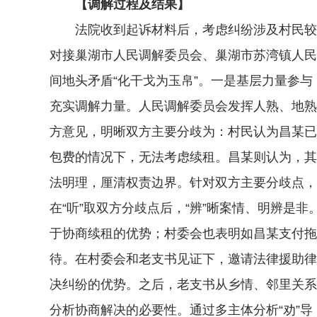
【调解过程及结果】
法院收到起诉材料后，考虑纠纷涉及村民较多
对接巢湖市人民调解委员会、巢湖市苏湾镇人民
间地头矛盾“化干戈为玉帛”。一是基层力量参
充实调解力量。人民调解委员会发挥人熟、地熟
方意见，明晰双方主要分歧为：村民认为昌某已
包费的情况下，无法考虑续租。昌某则认为，其
法明理，厘清权责边界。针对双方主要分歧点，调
在“听”取双方分歧点后，“辨”晰案情、明辨
于协商续租的优势；村委会也表明如昌某支付拖
待。在村委会和老支书见证下，邀请法律援助律
决纠纷的优势。之后，老支书从乡情、邻里关系
分析协商解决的必要性。通过多主体分析“劝”