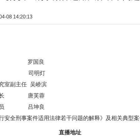
08 14:20:13
庭长 罗国良
副庭长 司明灯
究室副主任 吴峤滨
副局长 唐芙蓉
巡视员 吕坤良
行安全刑事案件适用法律若干问题的解释》及相关典型案
直播地址