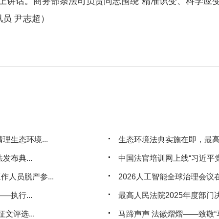
话。商务部条法司负责同志围绕“精准识变、科学应变
讯员 尹志超）
生态环境...
生态环境法典实施在即，最
布典...
中国法官培训网上线“习近平党
人员脱产参...
2026人工智能全球治理会议
执行...
最高人民法院2025年度部门
文评选...
马蹄声声 法徽熠熠——致敬“马