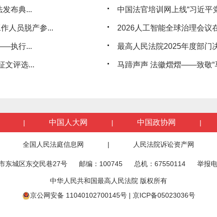
布典...
中国法官培训网上线“习近平党
人员脱产参...
2026人工智能全球治理会议
执行...
最高人民法院2025年度部门
文评选...
马蹄声声 法徽熠熠——致敬“马
中国人大网
中国政协网
|
|
|
全国人民法庭信息网
|
人民法院诉讼资产网
市东城区东交民巷27号
邮编：100745
总机：67550114
举报电
中华人民共和国最高人民法院 版权所有
京公网安备 11040102700145号
|
京ICP备05023036号