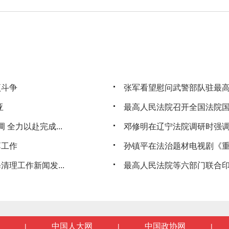
项斗争
张军看望慰问武警部队驻最
亚
最高人民法院召开全国法院
 全力以赴完成...
邓修明在辽宁法院调研时强调持
薄工作
孙镇平在法治题材电视剧《重
理工作新闻发...
最高人民法院等六部门联合印
中国人大网
中国政协网
|
|
|