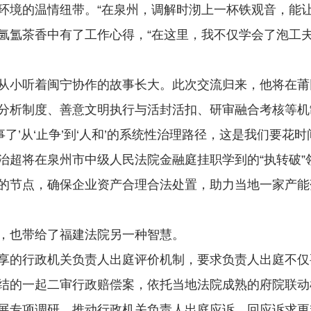
的温情纽带。“在泉州，调解时沏上一杯铁观音，能让
氤氲茶香中有了工作心得，“在这里，我不仅学会了泡工
小听着闽宁协作的故事长大。此次交流归来，他将在莆
”分析制度、善意文明执行与活封活扣、研审融合考核等机制
事了’从‘止争’到‘人和’的系统性治理路径，这是我们要花
将在泉州市中级人民法院金融庭挂职学到的“执转破”
的节点，确保企业资产合理合法处置，助力当地一家产能
也带给了福建法院另一种智慧。
的行政机关负责人出庭评价机制，要求负责人出庭不仅
结的一起二审行政赔偿案，依托当地法院成熟的府院联动
展专项调研，推动行政机关负责人出庭应诉，回应诉求更