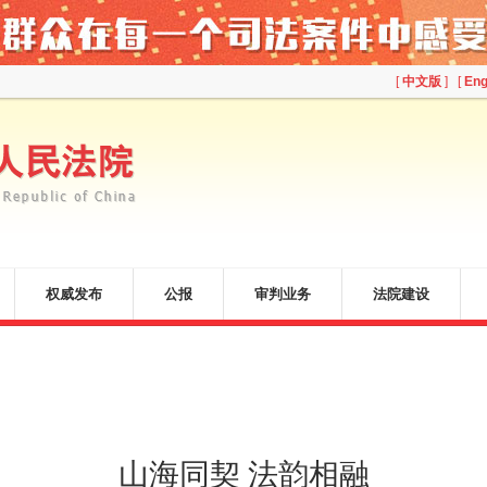
[
中文版
] [
Eng
权威发布
公报
审判业务
法院建设
山海同契 法韵相融