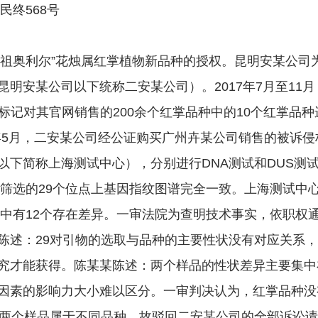
终568号
“安祖奥利尔”花烛属红掌植物新品种的授权。昆明安某公
明安某公司以下统称二安某公司）。2017年7月至11
标记对其官网销售的200余个红掌品种中的10个红掌品
9年5月，二安某公司经公证购买广州卉某公司销售的被诉
下简称上海测试中心），分别进行DNA测试和DUS测
在筛选的29个位点上基因指纹图谱完全一致。上海测试
状中有12个存在差异。一审法院为查明技术事实，依职权通
陈述：29对引物的选取与品种的主要性状没有对应关系
究才能获得。陈某某陈述：两个样品的性状差异主要集中
因素的影响力大小难以区分。一审判决认为，红掌品种没
示两个样品属于不同品种。故驳回二安某公司的全部诉讼