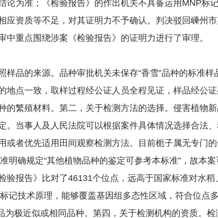
结论为准；《检验报告》的作出机关不具备运用MNP标
相应资质等不足，对其证明力不予确认。判决驳回嵊州市
审中重点围绕涉案《检验报告》的证明力进行了审理。
品的来源。品种审批机关未保存“香雪”品种的标准样
的地点一致，取样过程经公证人员全程见证，样品经公证
种的繁殖材料。第二，关于检测方法的选择。侵害植物新
定。当事人及人民法院可以根据案件具体情况选择合法、
用或者优先适用田间观察检测方法。目前栀子属无专门的
标准明确规定“其他植物品种的鉴定可参考本标准”，故本
验报告》比对了46131个位点，远高于国家标准对水稻
P标记技术原理，能够覆盖基因组多态性区域，符合位点
照样品为极近似或相同品种。第四，关于检测机构的资质。