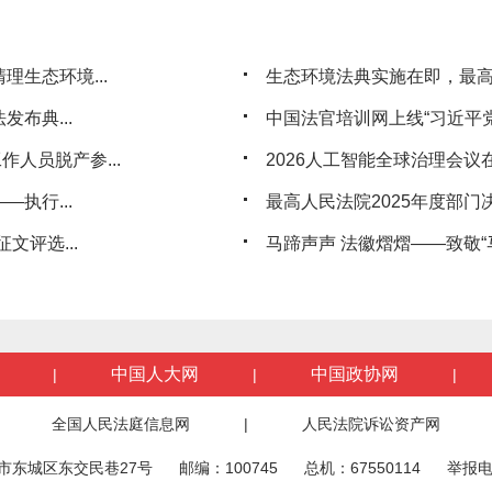
生态环境...
生态环境法典实施在即，最
布典...
中国法官培训网上线“习近平党
人员脱产参...
2026人工智能全球治理会议
执行...
最高人民法院2025年度部门
文评选...
马蹄声声 法徽熠熠——致敬“马
中国人大网
中国政协网
|
|
|
全国人民法庭信息网
|
人民法院诉讼资产网
市东城区东交民巷27号
邮编：100745
总机：67550114
举报电