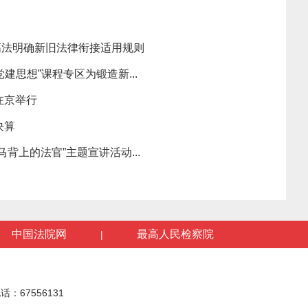
高法明确新旧法律衔接适用规则
建思想”课程专区为锻造新...
在京举行
决算
背上的法官”主题宣讲活动...
中国法院网
最高人民检察院
|
话：67556131