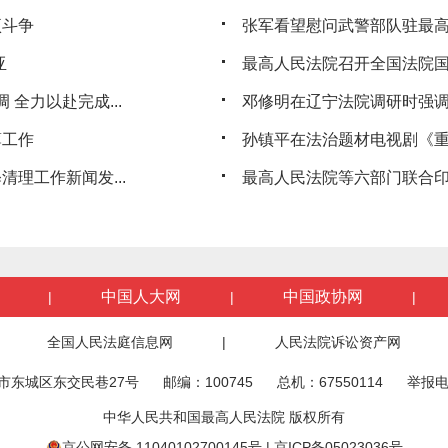
项斗争
张军看望慰问武警部队驻最
亚
最高人民法院召开全国法院
 全力以赴完成...
邓修明在辽宁法院调研时强调持
薄工作
孙镇平在法治题材电视剧《重
理工作新闻发...
最高人民法院等六部门联合印
中国人大网
中国政协网
|
|
|
全国人民法庭信息网
|
人民法院诉讼资产网
市东城区东交民巷27号
邮编：100745
总机：67550114
举报电
中华人民共和国最高人民法院 版权所有
京公网安备 11040102700145号
|
京ICP备05023036号