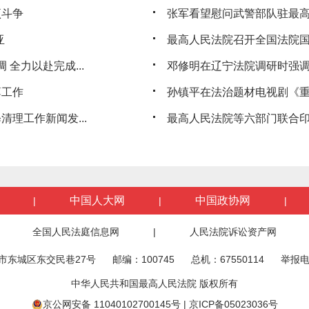
项斗争
张军看望慰问武警部队驻最
亚
最高人民法院召开全国法院
 全力以赴完成...
邓修明在辽宁法院调研时强调持
薄工作
孙镇平在法治题材电视剧《重
理工作新闻发...
最高人民法院等六部门联合印
中国人大网
中国政协网
|
|
|
全国人民法庭信息网
|
人民法院诉讼资产网
市东城区东交民巷27号
邮编：100745
总机：67550114
举报电
中华人民共和国最高人民法院 版权所有
京公网安备 11040102700145号
|
京ICP备05023036号