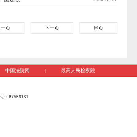
上一页
下一页
尾页
中国法院网
最高人民检察院
|
话：67556131